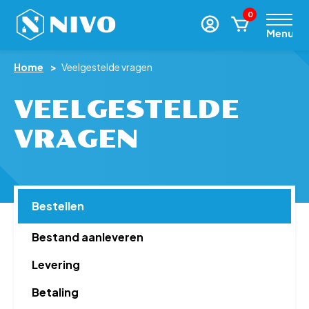
0
Menu
Home
>
Veelgestelde vragen
VEELGESTELDE
VRAGEN
Bestellen
Bestand aanleveren
Levering
Betaling