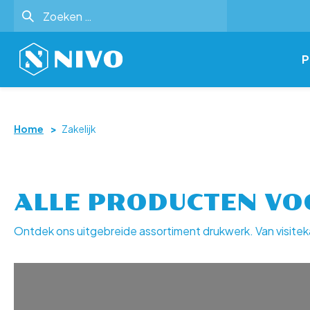
Zoeken
naar:
P
Home
>
Zakelijk
ALLE PRODUCTEN VO
Ontdek ons uitgebreide assortiment drukwerk. Van visitek