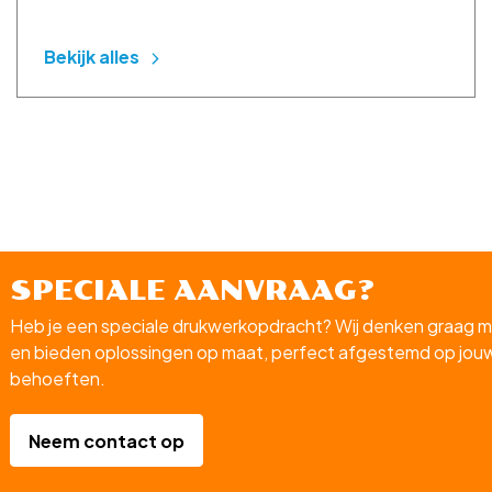
Bekijk alles
SPECIALE AANVRAAG?
Heb je een speciale drukwerkopdracht? Wij denken graag m
en bieden oplossingen op maat, perfect afgestemd op jou
behoeften.
Neem contact op