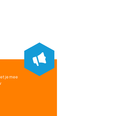
et je mee
w