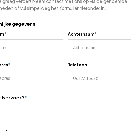
je graag verder! Neem contact met ons op via de genoemde
heden of vul simpelweg het formulier hieronder in.
lijke gegevens
am
*
Achternaam
*
dres
*
Telefoon
elverzoek?
*