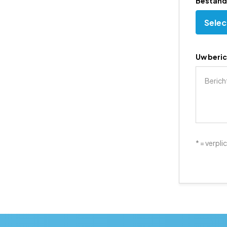
Bestand
Selec
Uw beric
* = verpli
CAPTCH