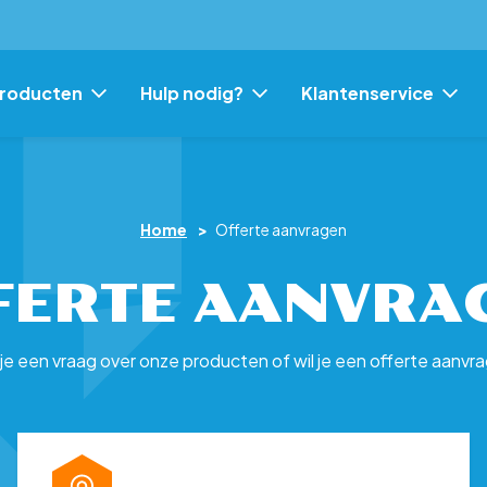
Skip
roducten
Hulp nodig?
Klantenservice
to
content
Home
>
Offerte aanvragen
FERTE AANVRA
je een vraag over onze producten of wil je een offerte aanvr