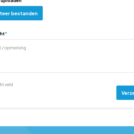
 uploaden
teer bestanden
ht
*
cht veld
A