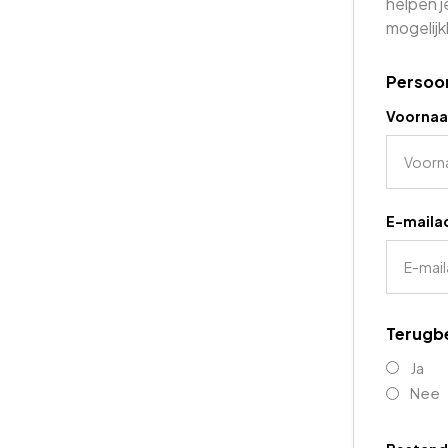
helpen 
mogelijk
Persoon
Voorna
E-maila
Terugb
Ja
Nee