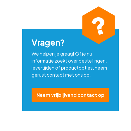
Vragen?
We helpen je graag! Of je nu
informatie zoekt over bestellingen,
levertijden of productopties, neem
gerust contact met ons op.
Neem vrijblijvend contact op